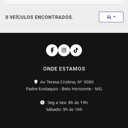
Toggle 
0 VEÍCULOS ENCONTRADOS.
ONDE ESTAMOS
Av Teresa Cristina, Nº 3080
Padre Eustaquio - Belo Horizonte - MG
Seg a Sex: 8h às 19h
Sábado: 9h às 16h