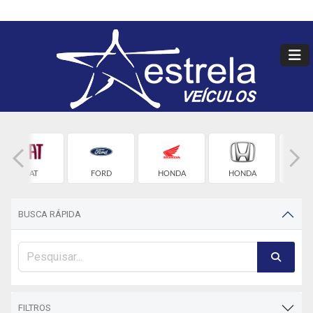
FIAT
FORD
HONDA
HONDA
HYU
BUSCA RÁPIDA
FILTROS