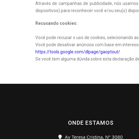
Através de campanhas de publicidade, nós usamos c
dispositivos) para reconhecer você e/ou seu(s) dispos
Recusando cookies:
Você pode recusar o uso de cookies, selecionando as
Você pode desativar anúncios com base em interess
https://tools.google.com/dlpage/gaoptout/
Se você tem alguma dúvida sobre esta declaração de 
ONDE ESTAMOS
Av Teresa Cristina, Nº 3080