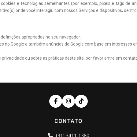
ookies e tecnologias semelhantes (por exemplo, pixels e tags de anú
itivo(s) onde você interagiu com nossos Serviços e dispositivos, dentro 
 definições apropriadas no seu navegador.
es no Google e também anúncios do Google com base em interesses em 
privacidade ou sobre as práticas deste site, por favor entre em contat
CONTATO
(31) 3411-1380