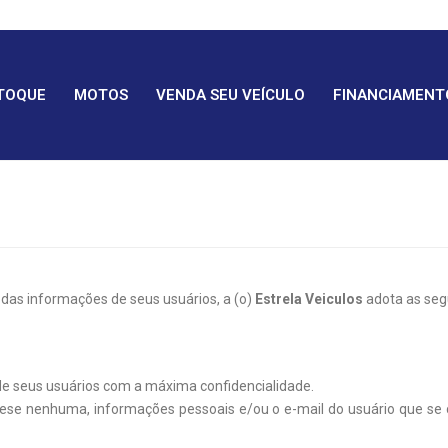
TOQUE
MOTOS
VENDA SEU VEÍCULO
FINANCIAMENT
 das informações de seus usuários, a (o)
Estrela Veiculos
adota as segu
de seus usuários com a máxima confidencialidade.
ótese nenhuma, informações pessoais e/ou o e-mail do usuário que s