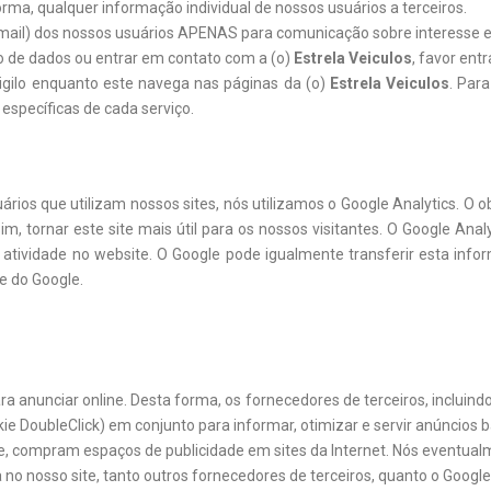
a, qualquer informação individual de nossos usuários a terceiros.
-mail) dos nossos usuários APENAS para comunicação sobre interesse e
o de dados ou entrar em contato com a (o)
Estrela Veiculos
, favor ent
igilo enquanto este navega nas páginas da (o)
Estrela Veiculos
. Par
specíficas de cada serviço.
s que utilizam nossos sites, nós utilizamos o Google Analytics. O objet
 tornar este site mais útil para os nossos visitantes. O Google Analyt
a atividade no website. O Google pode igualmente transferir esta infor
e do Google.
ra anunciar online. Desta forma, os fornecedores de terceiros, incluin
kie DoubleClick) em conjunto para informar, otimizar e servir anúncios 
gle, compram espaços de publicidade em sites da Internet. Nós eventua
a no nosso site, tanto outros fornecedores de terceiros, quanto o Google