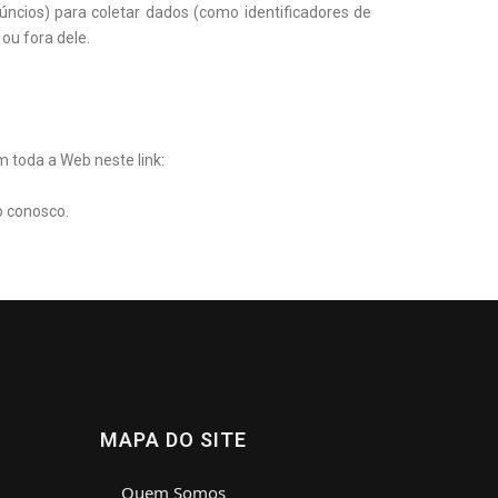
ncios) para coletar dados (como identificadores de
ou fora dele.
toda a Web neste link:
o conosco.
MAPA DO SITE
Quem Somos