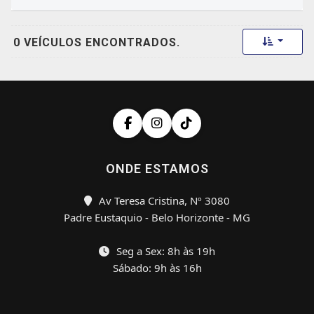
Toggle 
0 VEÍCULOS ENCONTRADOS.
ONDE ESTAMOS
Av Teresa Cristina, Nº 3080
Padre Eustaquio - Belo Horizonte - MG
Seg a Sex: 8h às 19h
Sábado: 9h às 16h